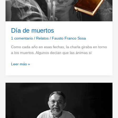
Día de muertos
1 comentario
/
Relatos
/
Fausto Franco Sosa
Como cada año en esas fechas, la charla giraba en torno
a los muertos. Algunos decían que las ánimas sí
Día
Leer más »
de
muertos