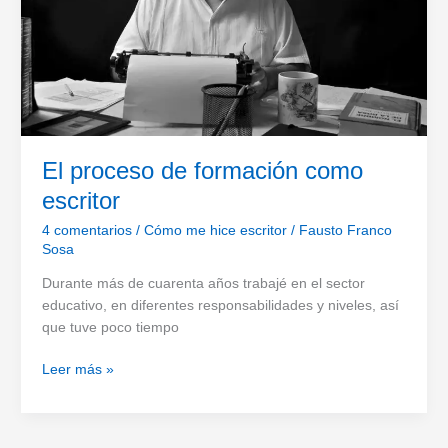
El proceso de formación como
escritor
4 comentarios
/
Cómo me hice escritor
/
Fausto Franco
Sosa
Durante más de cuarenta años trabajé en el sector
educativo, en diferentes responsabilidades y niveles, así
que tuve poco tiempo
El
Leer más »
proceso
de
formación