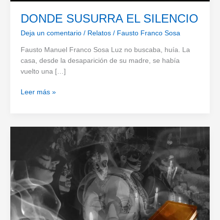
DONDE SUSURRA EL SILENCIO
Deja un comentario
/
Relatos
/
Fausto Franco Sosa
Fausto Manuel Franco Sosa Luz no buscaba, huía. La
casa, desde la desaparición de su madre, se había
vuelto una […]
DONDE
Leer más »
SUSURRA
EL
SILENCIO