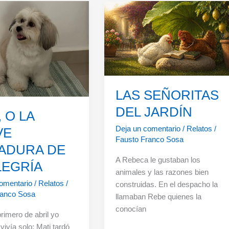
s
LAS SEÑORITAS
DEL JARDÍN
, O LA
Deja un comentario
/
Relatos
/
VE
Fausto Franco Sosa
TADURA DE
A Rebeca le gustaban los
LEGRÍA
animales y las razones bien
omentario
/
Relatos
/
construidas. En el despacho la
ranco Sosa
llamaban Rebe quienes la
conocían
primero de abril yo
vivía solo; Mati tardó