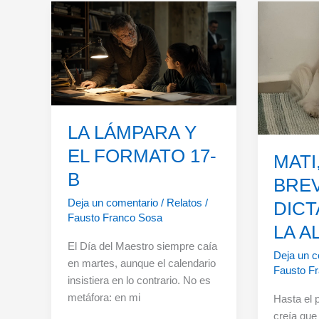
el
inmortale
lunes
LA LÁMPARA Y
EL FORMATO 17-
MATI
B
BRE
Deja un comentario
/
Relatos
/
DIC
Fausto Franco Sosa
LA A
El Día del Maestro siempre caía
Deja un c
en martes, aunque el calendario
Fausto F
insistiera en lo contrario. No es
metáfora: en mi
Hasta el 
creía que 