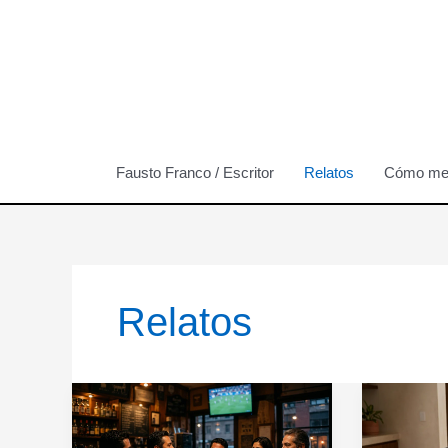
Ir
al
contenido
Fausto Franco / Escritor
Relatos
Cómo me 
Relatos