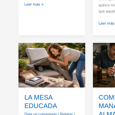
LA
Leer más »
quince m
LÁMPARA
que aquel
Y
EL
MATI,
Leer más
FORMATO
O
17-
LA
B
BREVE
DICTAD
DE
LA
ALEGRÍ
LA MESA
COM
EDUCADA
MAN
ALM
Deja un comentario
/
Relatos
/