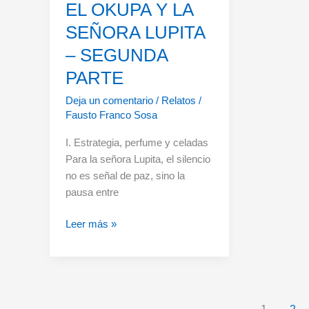
EL OKUPA Y LA
SEÑORA LUPITA
– SEGUNDA
PARTE
Deja un comentario
/
Relatos
/
Fausto Franco Sosa
I. Estrategia, perfume y celadas
Para la señora Lupita, el silencio
no es señal de paz, sino la
pausa entre
EL
Leer más »
OKUPA
Y
LA
SEÑORA
LUPITA