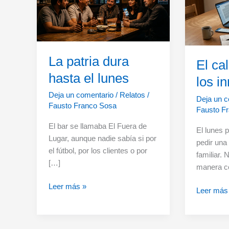
La patria dura
El ca
hasta el lunes
los i
Deja un comentario
/
Relatos
/
Deja un c
Fausto Franco Sosa
Fausto F
El bar se llamaba El Fuera de
El lunes 
Lugar, aunque nadie sabía si por
pedir una
el fútbol, por los clientes o por
familiar.
[…]
manera co
La
Leer más »
El
Leer más
patria
calendari
dura
de
hasta
los