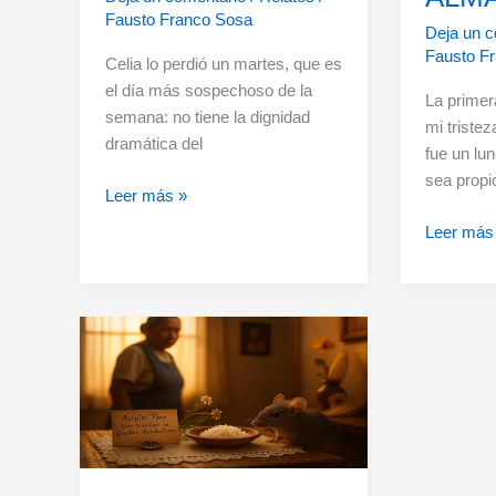
Fausto Franco Sosa
Deja un c
Fausto F
Celia lo perdió un martes, que es
el día más sospechoso de la
La primer
semana: no tiene la dignidad
mi triste
dramática del
fue un lu
sea propi
LA
Leer más »
MESA
COMMUN
Leer más
EDUCADA
MANAG
DE
MI
ALMA