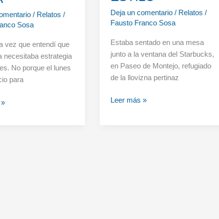
Deja un comentario
/
Relatos
/
omentario
/
Relatos
/
Fausto Franco Sosa
ranco Sosa
Estaba sentado en una mesa
a vez que entendí que
junto a la ventana del Starbucks,
za necesitaba estrategia
en Paseo de Montejo, refugiado
nes. No porque el lunes
de la llovizna pertinaz
cio para
INSTRUCCIONES
Leer más »
ITY
 »
PARA
ER
OBEDECER
CON
ESTILO