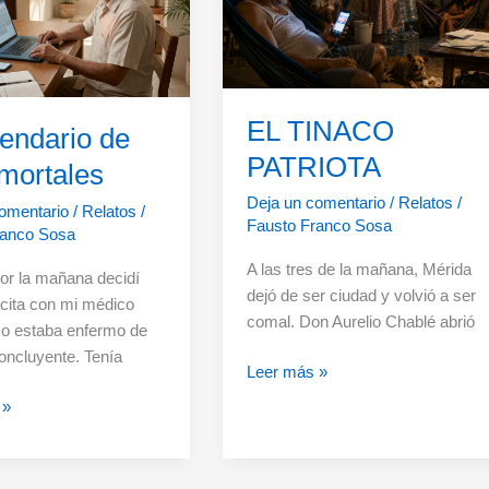
EL TINACO
lendario de
PATRIOTA
nmortales
Deja un comentario
/
Relatos
/
omentario
/
Relatos
/
Fausto Franco Sosa
ranco Sosa
A las tres de la mañana, Mérida
por la mañana decidí
dejó de ser ciudad y volvió a ser
 cita con mi médico
comal. Don Aurelio Chablé abrió
 No estaba enfermo de
ncluyente. Tenía
EL
Leer más »
TINACO
 »
PATRIOTA
o