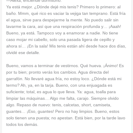
—Alexa, enciende dormitorio.
Ya está mejor. ¿Dónde dejé mis tenis? Primero lo primero: al
baño. Mmm, qué rico es vaciar la vejiga tan temprano. Está fría
el agua, sirve para despejarme la mente. No puedo salir sin
lavarme la cara, así que una respiración profunda y… ¡Aaah!
Bueno, ya está. Tampoco voy a enamorar a nadie. No tiene
caso mojar mi cabello, solo una pasada ligera de cepillo y
ahora sí… ¡En la sala! Mis tenis están ahí desde hace dos días,
olvidé ese detalle.
Bueno, vamos a terminar de vestirnos. Qué hueva. ¡Ánimo! Es
por tu bien; pronto verás los cambios. Agua directa del
garrafón. No llevaré agua fría, no estoy loco. ¿Dónde está mi
termo? Ah, ya, en la tarja. Bueno, con una enjuagada es
suficiente; total, es agua lo que lleva. Ya: agua, toalla para
limpiar las máquinas… Algo me falta, carajo. Siempre olvido
algo. Repaso de nuevo: tenis, calcetas, short, camiseta,
guantes… ¡Eso, guantes! Pero no hay limpios. Bueno, estos
solo tienen una puesta; no apestan. Está bien, por la tarde lavo
todos los demás.