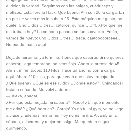
el dolor, la verdad. Seguimos con las nalgas, cuádriceps y
mellizos. Está libre la Hack. Qué bueno. Ahí son 20 la carga. En
un par de veces más le subo a 25. Esta máquina me gusta; no
duele. Uno… dos… tres… catorce, quince… Ufff. ¿Por qué me
dio trabajo hoy? La semana pasada se fue suavecito. En fin,
vamos de nuevo: uno… dos… tres… trece, caatooooorceee…
No puedo, hasta aquí.
Deja de mirarme; ya terminé. Tienes que esperar. Si no quieres
esperar, llega temprano; no seas flojo. Ahora la prensa de 45.
Ahí sí, miren todos: 110 kilos. Hace un año no ponía carga
aquí. Ahora 110 kilos, para que vean que estoy trabajando.
¿Qué suena? ¿Qué es ese ruido? ¿Dónde estoy? ¡Chingados!
Estaba soñando. Me volví a dormir.
—¡Alexa, apagar!
¿Por qué está mojada mi sábana? ¡Nooo! ¿En qué momento
me oriné? ¿Qué hora es? ¡Carajo! Ya no fui al gym, ya no llego
a clase y, además, me oriné. Hoy no es mi día. A cambiar la
sábana, a lavarme y mejor no salgo. Me quedo a seguir
durmiendo.