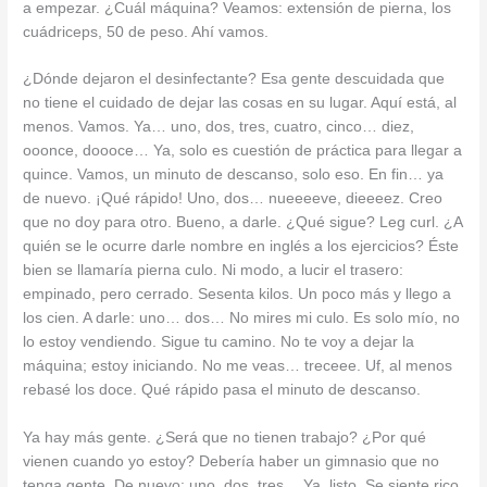
a empezar. ¿Cuál máquina? Veamos: extensión de pierna, los
cuádriceps, 50 de peso. Ahí vamos.
¿Dónde dejaron el desinfectante? Esa gente descuidada que
no tiene el cuidado de dejar las cosas en su lugar. Aquí está, al
menos. Vamos. Ya… uno, dos, tres, cuatro, cinco… diez,
ooonce, doooce… Ya, solo es cuestión de práctica para llegar a
quince. Vamos, un minuto de descanso, solo eso. En fin… ya
de nuevo. ¡Qué rápido! Uno, dos… nueeeeve, dieeeez. Creo
que no doy para otro. Bueno, a darle. ¿Qué sigue? Leg curl. ¿A
quién se le ocurre darle nombre en inglés a los ejercicios? Éste
bien se llamaría pierna culo. Ni modo, a lucir el trasero:
empinado, pero cerrado. Sesenta kilos. Un poco más y llego a
los cien. A darle: uno… dos… No mires mi culo. Es solo mío, no
lo estoy vendiendo. Sigue tu camino. No te voy a dejar la
máquina; estoy iniciando. No me veas… treceee. Uf, al menos
rebasé los doce. Qué rápido pasa el minuto de descanso.
Ya hay más gente. ¿Será que no tienen trabajo? ¿Por qué
vienen cuando yo estoy? Debería haber un gimnasio que no
tenga gente. De nuevo: uno, dos, tres… Ya, listo. Se siente rico