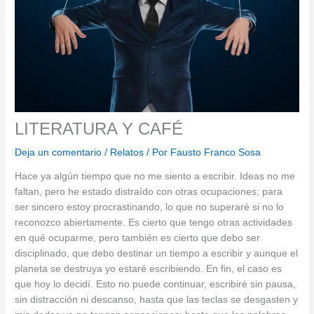
LITERATURA Y CAFÉ
Deja un comentario
/
Relatos
/ Por
Fausto Franco Sosa
Hace ya algún tiempo que no me siento a escribir. Ideas no me
faltan, pero he estado distraído con otras ocupaciones; para
ser sincero estoy procrastinando, lo que no superaré si no lo
reconozco abiertamente. Es cierto que tengo otras actividades
en qué ocuparme, pero también es cierto que debo ser
disciplinado, que debo destinar un tiempo a escribir y aunque el
planeta se destruya yo estaré escribiendo. En fin, el caso es
que hoy lo decidí. Esto no puede continuar, escribiré sin pausa,
sin distracción ni descanso, hasta que las teclas se desgasten y