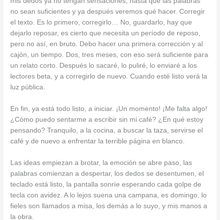
mis dedos ya no tengan sensaciones; hasta que las palabras
no sean suficientes y ya después veremos qué hacer. Corregir
el texto. Es lo primero, corregirlo… No, guardarlo, hay que
dejarlo reposar, es cierto que necesita un período de reposo,
pero no así, en bruto. Debo hacer una primera corrección y al
cajón, un tiempo. Dos, tres meses, con eso será suficiente para
un relato corto. Después lo sacaré, lo puliré, lo enviaré a los
lectores beta, y a corregirlo de nuevo. Cuando esté listo verá la
luz pública.
En fin, ya está todo listo, a iniciar. ¡Un momento! ¡Me falta algo!
¿Cómo puedo sentarme a escribir sin mi café? ¿En qué estoy
pensando? Tranquilo, a la cocina, a buscar la taza, servirse el
café y de nuevo a enfrentar la terrible página en blanco.
Las ideas empiezan a brotar, la emoción se abre paso, las
palabras comienzan a despertar, los dedos se desentumen, el
teclado está listo, la pantalla sonríe esperando cada golpe de
tecla con avidez. A lo lejos suena una campana, es domingo, lo
fieles son llamados a misa, los demás a lo suyo, y mis manos a
la obra.