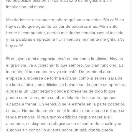
No es posible escribir sin café. El café es mi gasolina, mi
inspiración, mi musa.
Mis dedos se estremecen, ahora qué va a suceder. Sin café no
hay escrito que aguante un par de palabras más. Me siento
frente al computador, acerco mis dedos temblorosos al teclado
y las palabras empiezan a fluir mientras mi mente me grita: ¡No
hay café!
Él es ajeno a mi desgracia, está en camino a la oficina. Hoy es
el gran día, va a cosechar lo que sembró. Su plan funcionó. Es
increíble, él tan contento y yo sin café. De pronto el auto
empieza a moverse de forma extraña, como si se deslizara de
un lado al otro. Los edificios se balancean, la gente se apresura
a buscar un lugar seguro donde protegerse de todo lo que
puede caer. Una grieta se abre delante de su auto, apenas
alcanza a frenar. Un vehículo se le estrella en la parte posterior,
se baja. No puede creerlo, es el temblor más intenso del que se
tenga memoria. Mira algunos edificios desplomarse a su
alrededor, se dispone a refugiarse en el centro de la calle y un
autobús sin control lo avienta sobre un taxi, donde queda