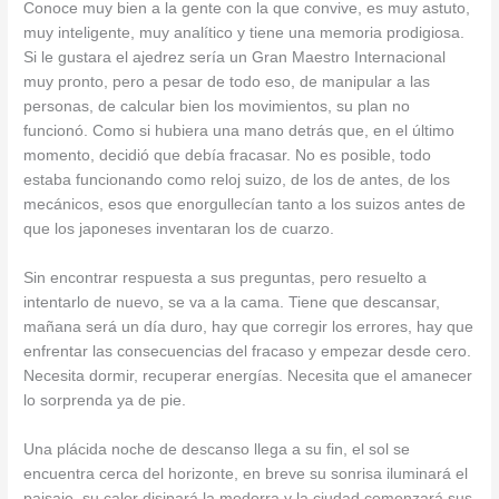
Conoce muy bien a la gente con la que convive, es muy astuto,
muy inteligente, muy analítico y tiene una memoria prodigiosa.
Si le gustara el ajedrez sería un Gran Maestro Internacional
muy pronto, pero a pesar de todo eso, de manipular a las
personas, de calcular bien los movimientos, su plan no
funcionó. Como si hubiera una mano detrás que, en el último
momento, decidió que debía fracasar. No es posible, todo
estaba funcionando como reloj suizo, de los de antes, de los
mecánicos, esos que enorgullecían tanto a los suizos antes de
que los japoneses inventaran los de cuarzo.
Sin encontrar respuesta a sus preguntas, pero resuelto a
intentarlo de nuevo, se va a la cama. Tiene que descansar,
mañana será un día duro, hay que corregir los errores, hay que
enfrentar las consecuencias del fracaso y empezar desde cero.
Necesita dormir, recuperar energías. Necesita que el amanecer
lo sorprenda ya de pie.
Una plácida noche de descanso llega a su fin, el sol se
encuentra cerca del horizonte, en breve su sonrisa iluminará el
paisaje, su calor disipará la modorra y la ciudad comenzará sus