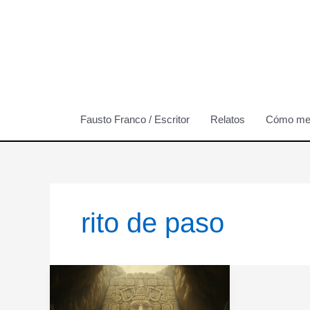
Ir
al
contenido
Fausto Franco / Escritor
Relatos
Cómo me 
rito de paso