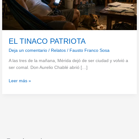
EL TINACO PATRIOTA
Deja un comentario
/
Relatos
/
Fausto Franco Sosa
A las tres de la mañana, Mérida dejó de ser ciudad y volvió a
ser comal. Don Aurelio Chablé abrió […]
EL
Leer más »
TINACO
PATRIOTA