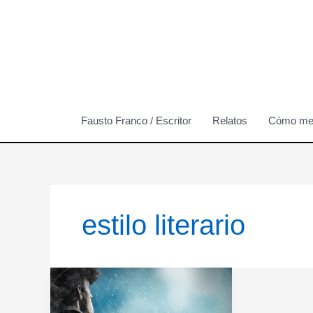
Ir
al
contenido
Fausto Franco / Escritor
Relatos
Cómo me 
estilo literario