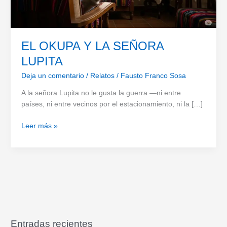
EL OKUPA Y LA SEÑORA
LUPITA
Deja un comentario
/
Relatos
/
Fausto Franco Sosa
A la señora Lupita no le gusta la guerra —ni entre
países, ni entre vecinos por el estacionamiento, ni la […]
EL
Leer más »
OKUPA
Y
LA
SEÑORA
LUPITA
Entradas recientes