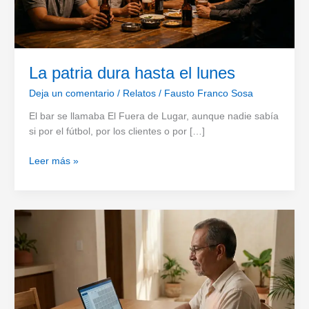
La patria dura hasta el lunes
Deja un comentario
/
Relatos
/
Fausto Franco Sosa
El bar se llamaba El Fuera de Lugar, aunque nadie sabía
si por el fútbol, por los clientes o por […]
La
Leer más »
patria
dura
hasta
el
lunes