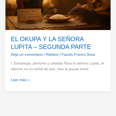
EL OKUPA Y LA SEÑORA
LUPITA – SEGUNDA PARTE
Deja un comentario
/
Relatos
/
Fausto Franco Sosa
I. Estrategia, perfume y celadas Para la señora Lupita, el
silencio no es señal de paz, sino la pausa entre
EL
Leer más »
OKUPA
Y
LA
SEÑORA
LUPITA
–