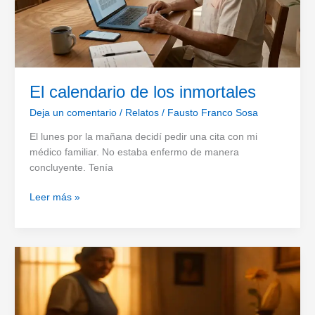
El calendario de los inmortales
Deja un comentario
/
Relatos
/
Fausto Franco Sosa
El lunes por la mañana decidí pedir una cita con mi
médico familiar. No estaba enfermo de manera
concluyente. Tenía
El
Leer más »
calendario
de
los
inmortales