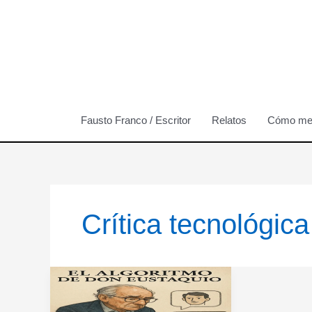
Ir
al
contenido
Fausto Franco / Escritor
Relatos
Cómo me 
Crítica tecnológica