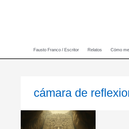
Ir
al
contenido
Fausto Franco / Escritor
Relatos
Cómo me 
cámara de reflexi